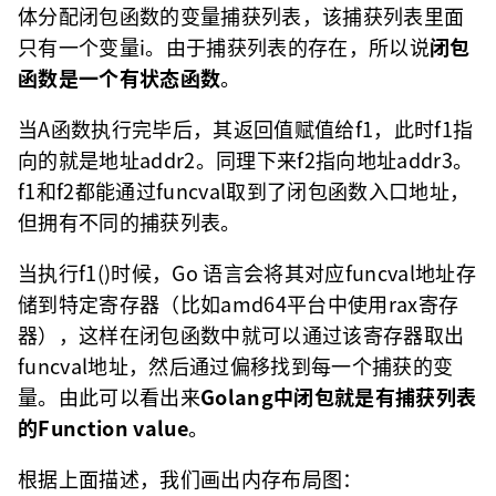
体分配闭包函数的变量捕获列表，该捕获列表里面
只有一个变量i。由于捕获列表的存在，所以说
闭包
函数是一个有状态函数
。
当A函数执行完毕后，其返回值赋值给f1，此时f1指
向的就是地址addr2。同理下来f2指向地址addr3。
f1和f2都能通过funcval取到了闭包函数入口地址，
但拥有不同的捕获列表。
当执行f1()时候，Go 语言会将其对应funcval地址存
储到特定寄存器（比如amd64平台中使用rax寄存
器），这样在闭包函数中就可以通过该寄存器取出
funcval地址，然后通过偏移找到每一个捕获的变
量。由此可以看出来
Golang中闭包就是有捕获列表
的Function value
。
根据上面描述，我们画出内存布局图：