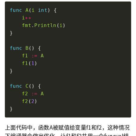
func
A
(
i
int
i
++
fmt
.
Println
(
i
func
B
f1
:=
A
f1
(
1
func
C
f2
:=
A
f2
(
2
上面代码中，函数A被赋值给变量f1和f2，这种情况
下编译器会做出优化，让f1和f2共用一个funcval结