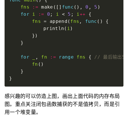
fns
:=
 make([]
func
(), 
0
, 
5
for
i
:=
0
; 
i
 < 
5
; 
i
++
fns
 = append(
fns
, 
func
			println(
i
for
_
, 
fn
:=
range
fns
 { 
fn
感兴趣的可以仿造上图，画出上面代码的内存布局
图。重点关注闭包函数捕获的不是值拷贝，而是引
用一个堆变量。