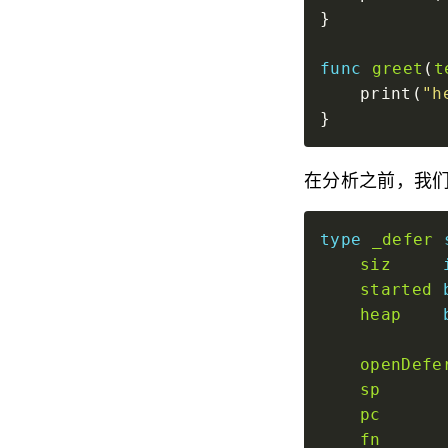
func
greet
(
t
	print(
"h
在分析之前，我们
type
_defer
siz
started
heap
openDefe
sp
pc
fn