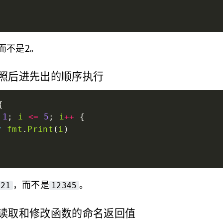
而不是2。
是按照后进先出的顺序执行
1
; 
i
<=
5
; 
i
++
r
fmt
.
Print
(
i
，而不是
。
321
12345
可以读取和修改函数的命名返回值