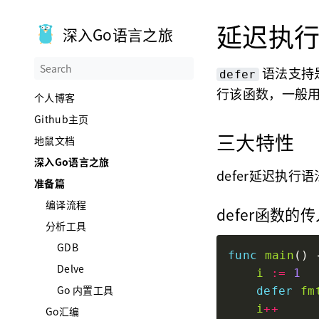
延迟执行 
深入Go语言之旅
语法支持
defer
行该函数，一般
个人博客
Github主页
三大特性
地鼠文档
深入Go语言之旅
defer延迟执行
准备篇
编译流程
defer函数
分析工具
GDB
func
main
Delve
i
:=
1
Go 内置工具
defer
fm
i
++
Go汇编