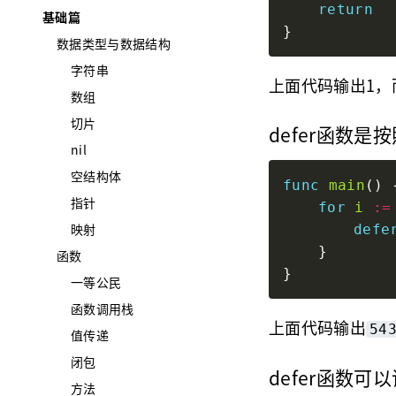
return
基础篇
数据类型与数据结构
字符串
上面代码输出1，
数组
切片
defer函数
nil
空结构体
func
main
指针
for
i
:=
映射
defe
函数
一等公民
函数调用栈
上面代码输出
54
值传递
闭包
defer函数
方法