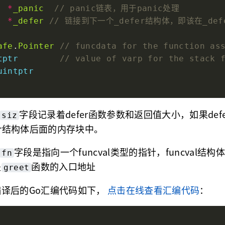
*
_panic
*
_defer
afe
.
Pointer
tptr
uintptr
字段记录着defer函数参数和返回值大小，如果def
siz
er结构体后面的内存块中。
字段是指向一个funcval类型的指针，funcval结
fn
是
函数的入口地址
greet
译后的Go汇编代码如下，
点击在线查看汇编代码
：