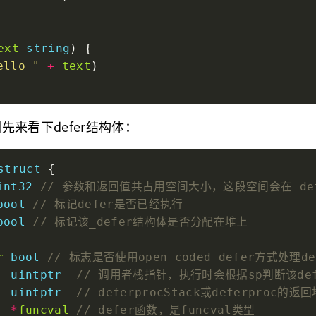
ext
string
ello "
+
text
先来看下defer结构体：
struct
int32
bool
bool
r
bool
uintptr
uintptr
*
funcval