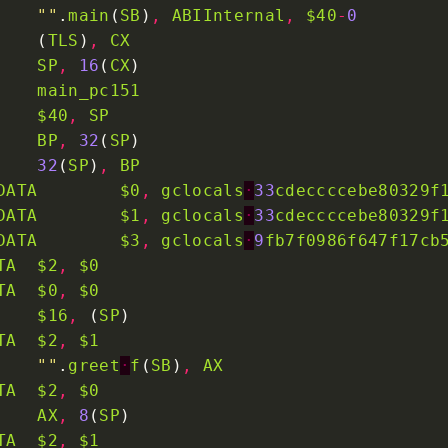
""
.
main
(
SB
)
,
ABIInternal
,
$40
-
0
    (
TLS
)
,
CX
SP
,
16
(
CX
main_pc151
$40
,
SP
BP
,
32
(
SP
32
(
SP
)
,
BP
DATA
$0
,
gclocals
·
33
cdeccccebe80329f
DATA
$1
,
gclocals
·
33
cdeccccebe80329f
DATA
$3
,
gclocals
·
9
fb7f0986f647f17cb
TA
$2
,
$0
TA
$0
,
$0
$16
,
 (
SP
TA
$2
,
$1
""
.
greet
·
f
(
SB
)
,
AX
TA
$2
,
$0
AX
,
8
(
SP
TA
$2
,
$1