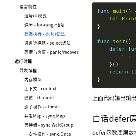
语言特性
func
main
逗号ok模式
fmt
.
Prin
遍历 - for-range语法
延迟执行 - defer语法
func
test
() 
通道选择器 - select语法
defer
fu
恐慌与恢复 - panic/recover
i
++
运行时篇
并发编程
return
1
内存模型
上下文 - context
上面代码输出输出1
通道 - channel
原子操作 - atomic
白话defer
并发Map - sync.Map
等待组 - sync.WaitGroup
defer函数底层
一次性操作 - sync.Once