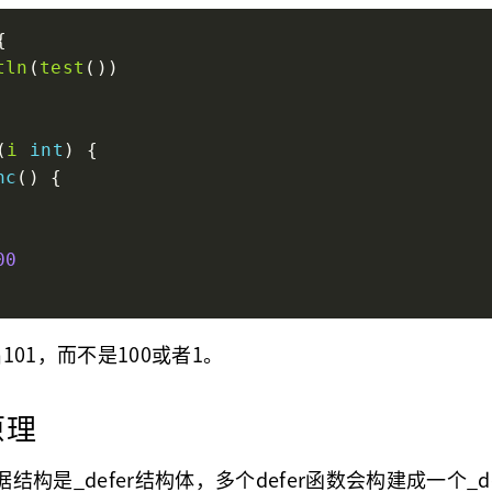
tln
(
test
(
i
int
nc
00
01，而不是100或者1。
原理
数据结构是_defer结构体，多个defer函数会构建成一个_