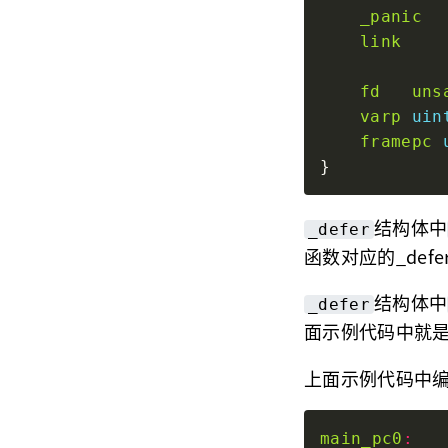
_panic
link
fd
uns
varp
uin
framepc
结构体中
_defer
函数对应的_def
结构体中
_defer
面示例代码中就
上面示例代码中编
main_pc0
: