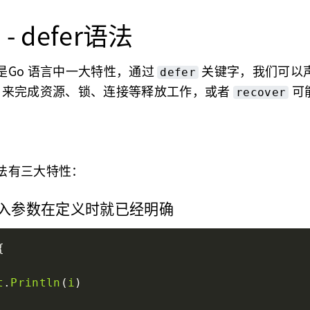
- defer语法
是Go 语言中一大特性，通过
关键字，我们可以
defer
用来完成资源、锁、连接等释放工作，或者
可
recover
语法有三大特性：
的传入参数在定义时就已经明确
t
.
Println
(
i