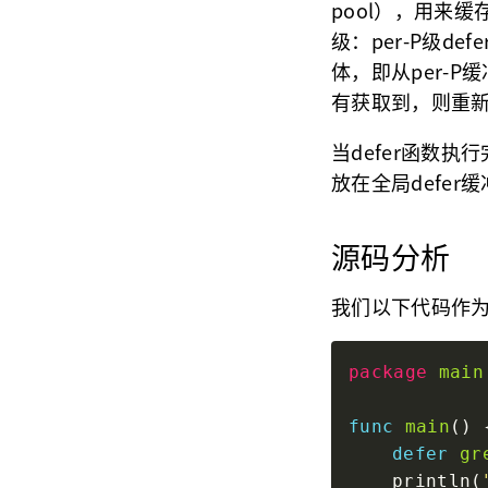
pool），用来
级：per-P级d
体，即从per-
有获取到，则重新
当defer函数执
放在全局defer
源码分析
我们以下代码作为
package
main
func
main
defer
gr
	println(