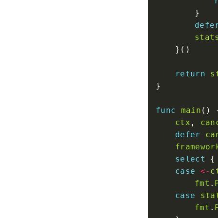
defe
stat
return
s
func
main
ctx
, 
can
defer
ca
framewor
select
case
<-
c
fmt
.
case
sta
fmt
.