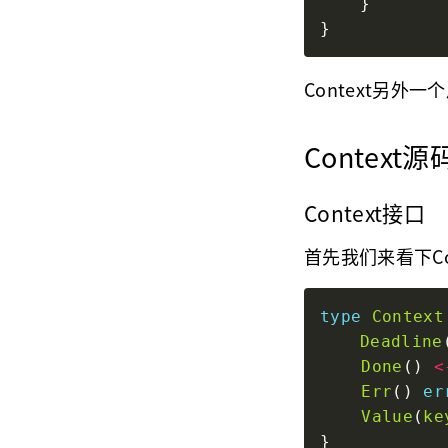
Context另外
Context
Context接口
首先我们来看下Co
type
Context
Deadline
Done
() 
<
Err
() 
er
Value
(
ke