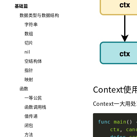
基础篇
数据类型与数据结构
字符串
数组
切片
nil
空结构体
指针
映射
Context
函数
一等公民
Context一
函数调用栈
值传递
func
main
闭包
ctx
, 
can
方法