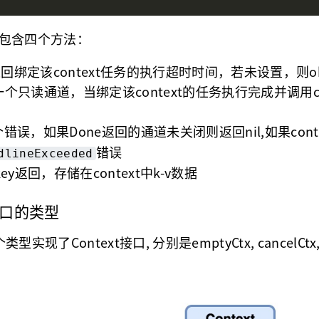
一共包含四个方法：
e：返回绑定该context任务的执行超时时间，若未设置，则ok
一个只读通道，当绑定该context的任务执行完成并调用
个错误，如果Done返回的通道未关闭则返回nil,如果con
错误
dlineExceeded
key返回，存储在context中k-v数据
t接口的类型
个类型实现了Context接口, 分别是emptyCtx, cancelC