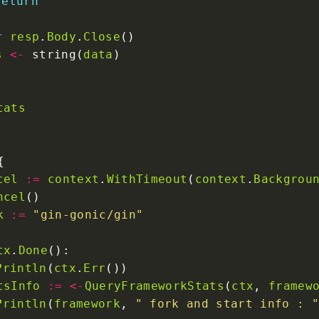
return
r
resp
.
Body
.
Close
s
<-
 string(
data
tats
cel
:=
context
.
WithTimeout
(
context
.
Backgrou
ncel
k
:=
"gin-gonic/gin"
tx
.
Done
Println
(
ctx
.
Err
tsInfo
:=
<-
QueryFrameworkStats
(
ctx
, 
framew
Println
(
framework
, 
" fork and start info : "