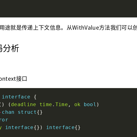
一个用途就是传递上下文信息。从WithValue方法我们可以
源码分析
ntext接口
interface
() (
deadline
time
.
Time
, 
ok
bool
-
chan
struct
ror
y
interface
{}) 
interface