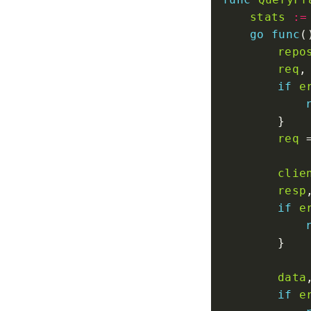
stats
:=
go
func
repo
req
,
if
e
req
 
clie
resp
if
e
data
if
e