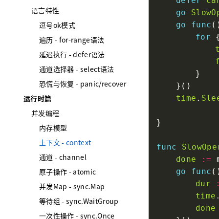
defer
ca
语言特性
go
SlowO
逗号ok模式
go
func
for
遍历 - for-range语法
延迟执行 - defer语法
通道选择器 - select语法
恐慌与恢复 - panic/recover
运行时篇
time
.
Sle
并发编程
内存模型
上下文 - context
func
SlowOpe
通道 - channel
done
:=
 
原子操作 - atomic
go
func
(
dur
并发Map - sync.Map
time
等待组 - sync.WaitGroup
done
一次性操作 - sync.Once