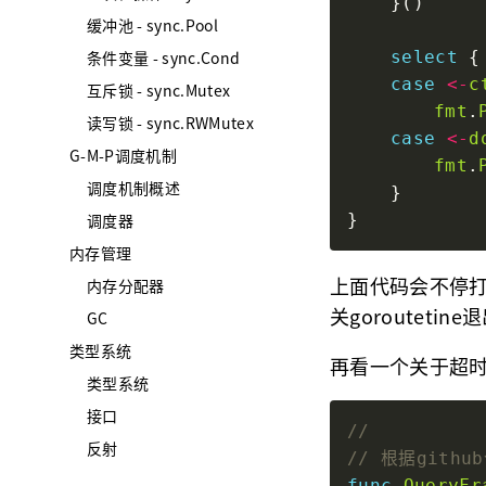
缓冲池 - sync.Pool
条件变量 - sync.Cond
select
case
<-
c
互斥锁 - sync.Mutex
fmt
.
读写锁 - sync.RWMutex
case
<-
d
G-M-P调度机制
fmt
.
调度机制概述
调度器
内存管理
上面代码会不停打印当
内存分配器
关gorouteti
GC
类型系统
再看一个关于超时
类型系统
接口
反射
func
QueryFr