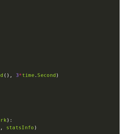
nd
(), 
3
*
time
.
Second
ork
, 
statsInfo