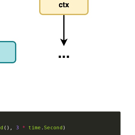
nd
(), 
3
*
time
.
Second