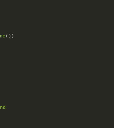
ne
ond