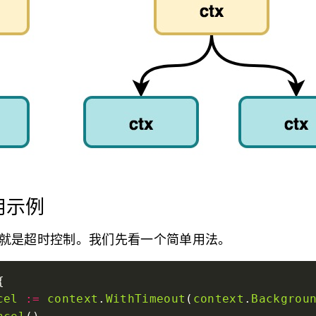
使用示例
大用处就是超时控制。我们先看一个简单用法。
cel
:=
context
.
WithTimeout
(
context
.
Backgrou