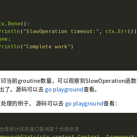
tx
.
Done
Println
(
"SlowOperation timeout:"
, 
ctx
.
Err
one
Println
(
"Complete work"
前groutine数量，可以观察到SlowOperation函
ne退出了。源码可以去
go playground
查看。
处理的例子， 源码可以去
go playground
查看：
ameworkStats
(
ctx
context
.
Context
, 
framework