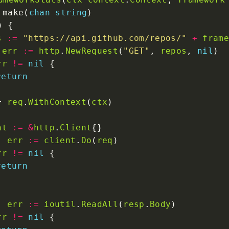
 make(
chan
string
s
:=
"https://api.github.com/repos/"
+
frame
 
err
:=
http
.
NewRequest
(
"GET"
, 
repos
, 
nil
rr
!=
nil
return
= 
req
.
WithContext
(
ctx
nt
:=
&
http
.
Client
, 
err
:=
client
.
Do
(
req
rr
!=
nil
return
, 
err
:=
ioutil
.
ReadAll
(
resp
.
Body
rr
!=
nil