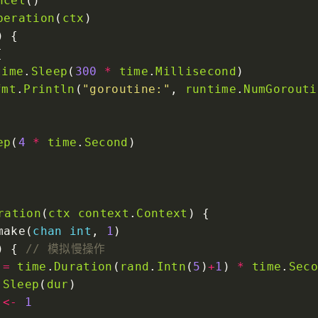
ncel
peration
(
ctx
time
.
Sleep
(
300
*
time
.
Millisecond
fmt
.
Println
(
"goroutine:"
, 
runtime
.
NumGorouti
ep
(
4
*
time
.
Second
ration
(
ctx
context
.
Context
make(
chan
int
, 
1
) { 
:=
time
.
Duration
(
rand
.
Intn
(
5
)
+
1
) 
*
time
.
Sec
.
Sleep
(
dur
<-
1