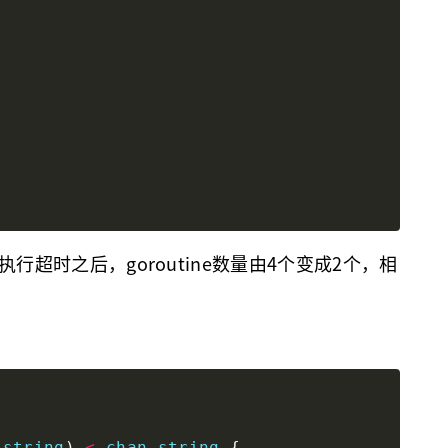
数执行超时之后，goroutine数量由4个变成2个，相
string
) 
<-
chan
string